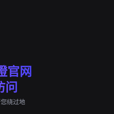
快橙官网
访问
 帮您绕过地