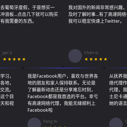
算去葡萄牙度假，于是想买一
我对国外的新闻非常感兴趣
冲浪板...点击几下就可以购买
及时了解时事...有了高速网
所有我需要的东西。
我可以稳定快速上Twitter。
Jan V
Chen G
★★★★★
★★★★★
院学习，
我是Facebook用户，喜欢与世界各
从抚养
界各地，
地的朋友和家人保持联系。无论是
络代理
们交流。
了解最新动态还是分享难忘时刻，
代理，
了这个目
Facebook都是我首选的平台。幸亏
士尼卡
聊天和视
有高速网络代理，我能无缝顺利上
她的语
Facebook啦
Fang N